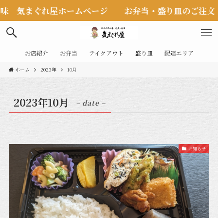
 気まぐれ屋ホームページ お弁当・盛り皿のご注文・ご予約
お店紹介
お弁当
テイクアウト
盛り皿
配達エリア
ホーム
2023年
10月
2023年10月
– date –
お知らせ